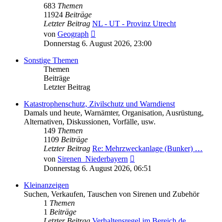
683
Themen
11924
Beiträge
Letzter Beitrag
NL - UT - Provinz Utrecht
Neuester
von
Geograph
Beitrag
Donnerstag 6. August 2026, 23:00
Sonstige Themen
Themen
Beiträge
Letzter Beitrag
Katastrophenschutz, Zivilschutz und Warndienst
Damals und heute, Warnämter, Organisation, Ausrüstung,
Alternativen, Diskussionen, Vorfälle, usw.
149
Themen
1109
Beiträge
Letzter Beitrag
Re: Mehrzweckanlage (Bunker) …
Neuester
von
Sirenen_Niederbayern
Beitrag
Donnerstag 6. August 2026, 06:51
Kleinanzeigen
Suchen, Verkaufen, Tauschen von Sirenen und Zubehör
1
Themen
1
Beiträge
Letzter Beitrag
Verhaltensregel im Bereich de…