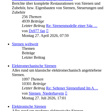
Berichte über komplette Restaurationen von Sirenen und
Zubehör, bzw. Eigenbauten von Sirenen, Steuerungen und
Zubehör
256
Themen
4939
Beiträge
Letzter Beitrag
Re: Sirenenmodelle einer S4a …
Neuester
von
Ds977 fan
Beitrag
Montag 27. April 2026, 07:59
Sirenen weltweit
Themen
Beiträge
Letzter Beitrag
Elektromechanische Sirenen
Alles rund um klassische elektromechanisch angetriebene
Sirenen.
1097
Themen
10301
Beiträge
Letzter Beitrag
Re: Seltener Sirenenfund Im A…
Neuester
von
Sirenen_Niederbayern
Beitrag
Montag 27. Juli 2026, 17:01
Elektronische Sirenen
Alles rund um moderne elektronische Sirenen.