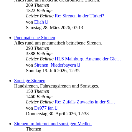
209
Themen
1822
Beiträge
Letzter Beitrag
Re: Sirenen in der Türkei?
Neuester
von
Eliah
Beitrag
Samstag 28. März 2026, 07:13
Pneumatische Sirenen
Alles rund um pneumatisch betriebene Sirenen.
293
Themen
3388
Beiträge
Letzter Beitrag
HLS Mainburg, Antenne der Gle…
Neuester
von
Sirenen_Niederbayern
Beitrag
Sonntag 19. Juli 2026, 12:35
Sonstige Sirenen
Handsirenen, Fahrzeugsirenen und Sonstiges.
150
Themen
1460
Beiträge
Letzter Beitrag
Re: Zufalls Zuwachs in der Si…
Neuester
von
Ds977 fan
Beitrag
Donnerstag 30. April 2026, 12:38
Sirenen im Internet und sonstigen Medien
Themen