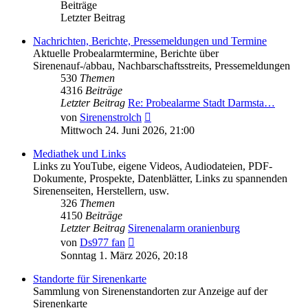
Beiträge
Letzter Beitrag
Nachrichten, Berichte, Pressemeldungen und Termine
Aktuelle Probealarmtermine, Berichte über
Sirenenauf-/abbau, Nachbarschaftsstreits, Pressemeldungen
530
Themen
4316
Beiträge
Letzter Beitrag
Re: Probealarme Stadt Darmsta…
Neuester
von
Sirenenstrolch
Beitrag
Mittwoch 24. Juni 2026, 21:00
Mediathek und Links
Links zu YouTube, eigene Videos, Audiodateien, PDF-
Dokumente, Prospekte, Datenblätter, Links zu spannenden
Sirenenseiten, Herstellern, usw.
326
Themen
4150
Beiträge
Letzter Beitrag
Sirenenalarm oranienburg
Neuester
von
Ds977 fan
Beitrag
Sonntag 1. März 2026, 20:18
Standorte für Sirenenkarte
Sammlung von Sirenenstandorten zur Anzeige auf der
Sirenenkarte