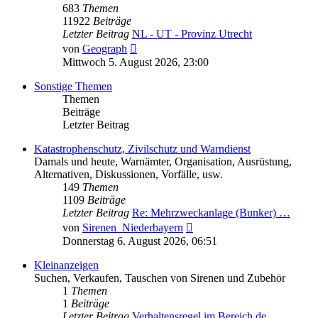
683
Themen
11922
Beiträge
Letzter Beitrag
NL - UT - Provinz Utrecht
Neuester
von
Geograph
Beitrag
Mittwoch 5. August 2026, 23:00
Sonstige Themen
Themen
Beiträge
Letzter Beitrag
Katastrophenschutz, Zivilschutz und Warndienst
Damals und heute, Warnämter, Organisation, Ausrüstung,
Alternativen, Diskussionen, Vorfälle, usw.
149
Themen
1109
Beiträge
Letzter Beitrag
Re: Mehrzweckanlage (Bunker) …
Neuester
von
Sirenen_Niederbayern
Beitrag
Donnerstag 6. August 2026, 06:51
Kleinanzeigen
Suchen, Verkaufen, Tauschen von Sirenen und Zubehör
1
Themen
1
Beiträge
Letzter Beitrag
Verhaltensregel im Bereich de…