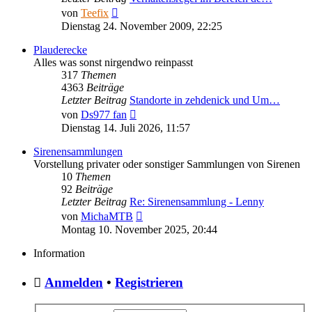
Neuester
von
Teefix
Beitrag
Dienstag 24. November 2009, 22:25
Plauderecke
Alles was sonst nirgendwo reinpasst
317
Themen
4363
Beiträge
Letzter Beitrag
Standorte in zehdenick und Um…
Neuester
von
Ds977 fan
Beitrag
Dienstag 14. Juli 2026, 11:57
Sirenensammlungen
Vorstellung privater oder sonstiger Sammlungen von Sirenen
10
Themen
92
Beiträge
Letzter Beitrag
Re: Sirenensammlung - Lenny
Neuester
von
MichaMTB
Beitrag
Montag 10. November 2025, 20:44
Information
Anmelden
•
Registrieren