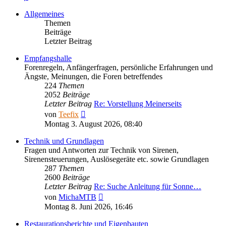
Allgemeines
Themen
Beiträge
Letzter Beitrag
Empfangshalle
Forenregeln, Anfängerfragen, persönliche Erfahrungen und
Ängste, Meinungen, die Foren betreffendes
224
Themen
2052
Beiträge
Letzter Beitrag
Re: Vorstellung Meinerseits
Neuester
von
Teefix
Beitrag
Montag 3. August 2026, 08:40
Technik und Grundlagen
Fragen und Antworten zur Technik von Sirenen,
Sirenensteuerungen, Auslösegeräte etc. sowie Grundlagen
287
Themen
2600
Beiträge
Letzter Beitrag
Re: Suche Anleitung für Sonne…
Neuester
von
MichaMTB
Beitrag
Montag 8. Juni 2026, 16:46
Restaurationsberichte und Eigenbauten