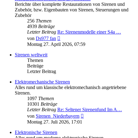
Berichte über komplette Restaurationen von Sirenen und
Zubehör, bzw. Eigenbauten von Sirenen, Steuerungen und
Zubehör
256
Themen
4939
Beiträge
Letzter Beitrag
Re: Sirenenmodelle einer S4a …
Neuester
von
Ds977 fan
Beitrag
Montag 27. April 2026, 07:59
Sirenen weltweit
Themen
Beiträge
Letzter Beitrag
Elektromechanische Sirenen
Alles rund um klassische elektromechanisch angetriebene
Sirenen.
1097
Themen
10301
Beiträge
Letzter Beitrag
Re: Seltener Sirenenfund Im A…
Neuester
von
Sirenen_Niederbayern
Beitrag
Montag 27. Juli 2026, 17:01
Elektronische Sirenen
Alles rund um moderne elektronische Sirenen.