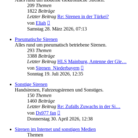
209
Themen
1822
Beiträge
Letzter Beitrag
Re: Sirenen in der Türkei?
Neuester
von
Eliah
Beitrag
Samstag 28. März 2026, 07:13
Pneumatische Sirenen
Alles rund um pneumatisch betriebene Sirenen.
293
Themen
3388
Beiträge
Letzter Beitrag
HLS Mainburg, Antenne der Gle…
Neuester
von
Sirenen_Niederbayern
Beitrag
Sonntag 19. Juli 2026, 12:35
Sonstige Sirenen
Handsirenen, Fahrzeugsirenen und Sonstiges.
150
Themen
1460
Beiträge
Letzter Beitrag
Re: Zufalls Zuwachs in der Si…
Neuester
von
Ds977 fan
Beitrag
Donnerstag 30. April 2026, 12:38
Sirenen im Internet und sonstigen Medien
Themen