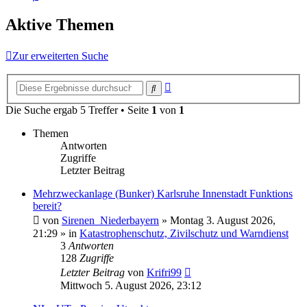
Aktive Themen
Zur erweiterten Suche
Erweiterte
Suche
Suche
Die Suche ergab 5 Treffer • Seite
1
von
1
Themen
Antworten
Zugriffe
Letzter Beitrag
Mehrzweckanlage (Bunker) Karlsruhe Innenstadt Funktions
bereit?
von
Sirenen_Niederbayern
»
Montag 3. August 2026,
21:29
» in
Katastrophenschutz, Zivilschutz und Warndienst
3
Antworten
128
Zugriffe
Letzter Beitrag
von
Krifri99
Mittwoch 5. August 2026, 23:12