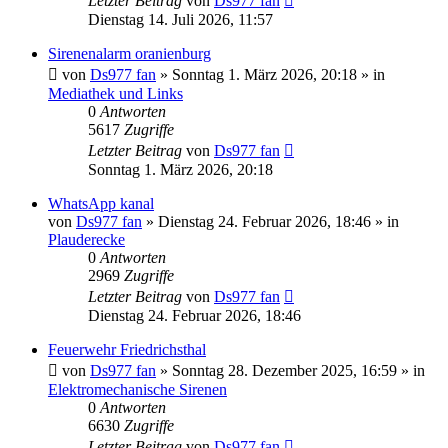
Letzter Beitrag
von
Ds977 fan
Dienstag 14. Juli 2026, 11:57
Sirenenalarm oranienburg
von
Ds977 fan
»
Sonntag 1. März 2026, 20:18
» in
Mediathek und Links
0
Antworten
5617
Zugriffe
Letzter Beitrag
von
Ds977 fan
Sonntag 1. März 2026, 20:18
WhatsApp kanal
von
Ds977 fan
»
Dienstag 24. Februar 2026, 18:46
» in
Plauderecke
0
Antworten
2969
Zugriffe
Letzter Beitrag
von
Ds977 fan
Dienstag 24. Februar 2026, 18:46
Feuerwehr Friedrichsthal
von
Ds977 fan
»
Sonntag 28. Dezember 2025, 16:59
» in
Elektromechanische Sirenen
0
Antworten
6630
Zugriffe
Letzter Beitrag
von
Ds977 fan