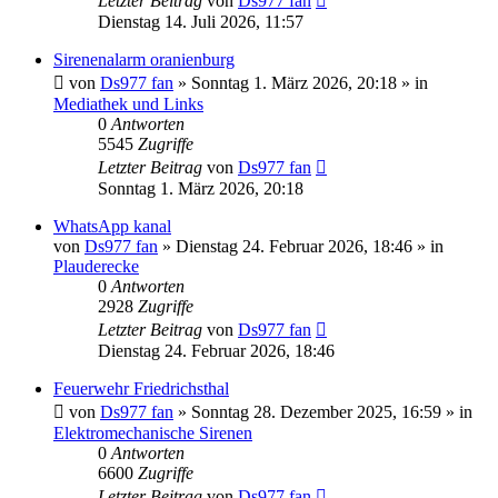
Letzter Beitrag
von
Ds977 fan
Dienstag 14. Juli 2026, 11:57
Sirenenalarm oranienburg
von
Ds977 fan
»
Sonntag 1. März 2026, 20:18
» in
Mediathek und Links
0
Antworten
5545
Zugriffe
Letzter Beitrag
von
Ds977 fan
Sonntag 1. März 2026, 20:18
WhatsApp kanal
von
Ds977 fan
»
Dienstag 24. Februar 2026, 18:46
» in
Plauderecke
0
Antworten
2928
Zugriffe
Letzter Beitrag
von
Ds977 fan
Dienstag 24. Februar 2026, 18:46
Feuerwehr Friedrichsthal
von
Ds977 fan
»
Sonntag 28. Dezember 2025, 16:59
» in
Elektromechanische Sirenen
0
Antworten
6600
Zugriffe
Letzter Beitrag
von
Ds977 fan