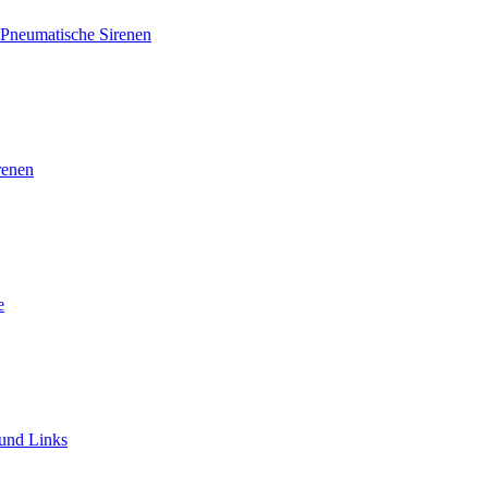
Pneumatische Sirenen
renen
e
und Links