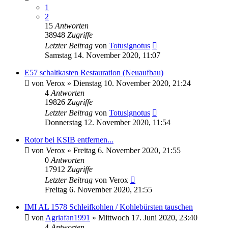
1
2
15
Antworten
38948
Zugriffe
Letzter Beitrag
von
Totusignotus
Samstag 14. November 2020, 11:07
E57 schaltkasten Restauration (Neuaufbau)
von
Verox
»
Dienstag 10. November 2020, 21:24
4
Antworten
19826
Zugriffe
Letzter Beitrag
von
Totusignotus
Donnerstag 12. November 2020, 11:54
Rotor bei KSIB entfernen...
von
Verox
»
Freitag 6. November 2020, 21:55
0
Antworten
17912
Zugriffe
Letzter Beitrag
von
Verox
Freitag 6. November 2020, 21:55
IMI AL 1578 Schleifkohlen / Kohlebürsten tauschen
von
Agriafan1991
»
Mittwoch 17. Juni 2020, 23:40
4
Antworten