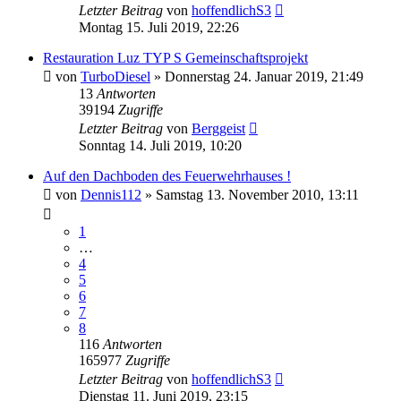
Letzter Beitrag
von
hoffendlichS3
Montag 15. Juli 2019, 22:26
Restauration Luz TYP S Gemeinschaftsprojekt
von
TurboDiesel
»
Donnerstag 24. Januar 2019, 21:49
13
Antworten
39194
Zugriffe
Letzter Beitrag
von
Berggeist
Sonntag 14. Juli 2019, 10:20
Auf den Dachboden des Feuerwehrhauses !
von
Dennis112
»
Samstag 13. November 2010, 13:11
1
…
4
5
6
7
8
116
Antworten
165977
Zugriffe
Letzter Beitrag
von
hoffendlichS3
Dienstag 11. Juni 2019, 23:15