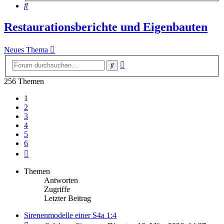
Suche
Restaurationsberichte und Eigenbauten
Neues Thema
Erweiterte
Suche
Suche
256 Themen
1
2
3
4
5
6
Nächste
Themen
Antworten
Zugriffe
Letzter Beitrag
Sirenenmodelle einer S4a 1:4