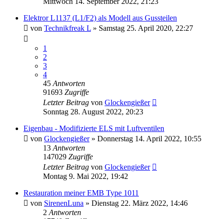
Mittwoch 14. September 2022, 21:23
Elektror L1137 (L1/F2) als Modell aus Gussteilen
von
Technikfreak L
»
Samstag 25. April 2020, 22:27
1
2
3
4
45
Antworten
91693
Zugriffe
Letzter Beitrag
von
Glockengießer
Sonntag 28. August 2022, 20:23
Eigenbau - Modifizierte ELS mit Luftventilen
von
Glockengießer
»
Donnerstag 14. April 2022, 10:55
13
Antworten
147029
Zugriffe
Letzter Beitrag
von
Glockengießer
Montag 9. Mai 2022, 19:42
Restauration meiner EMB Type 1011
von
SirenenLuna
»
Dienstag 22. März 2022, 14:46
2
Antworten