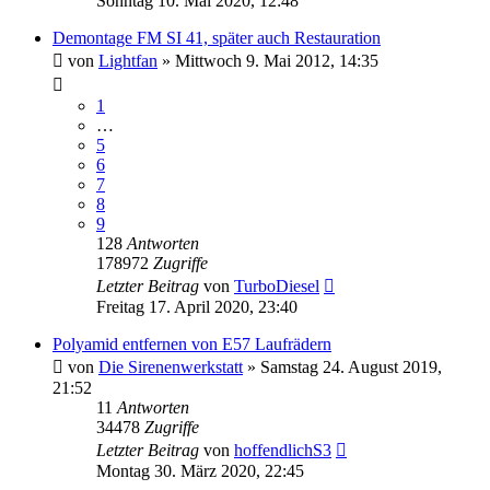
Sonntag 10. Mai 2020, 12:48
Demontage FM SI 41, später auch Restauration
von
Lightfan
»
Mittwoch 9. Mai 2012, 14:35
1
…
5
6
7
8
9
128
Antworten
178972
Zugriffe
Letzter Beitrag
von
TurboDiesel
Freitag 17. April 2020, 23:40
Polyamid entfernen von E57 Laufrädern
von
Die Sirenenwerkstatt
»
Samstag 24. August 2019,
21:52
11
Antworten
34478
Zugriffe
Letzter Beitrag
von
hoffendlichS3
Montag 30. März 2020, 22:45