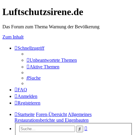
Luftschutzsirene.de
Das Forum zum Thema Warnung der Bevölkerung
Zum Inhalt
Schnellzugriff
Unbeantwortete Themen
Aktive Themen
Suche
FAQ
Anmelden
Registrieren
Startseite
Foren-Übersicht
Allgemeines
Restaurationsberichte und Eigenbauten
Erweiterte
Suche
Suche