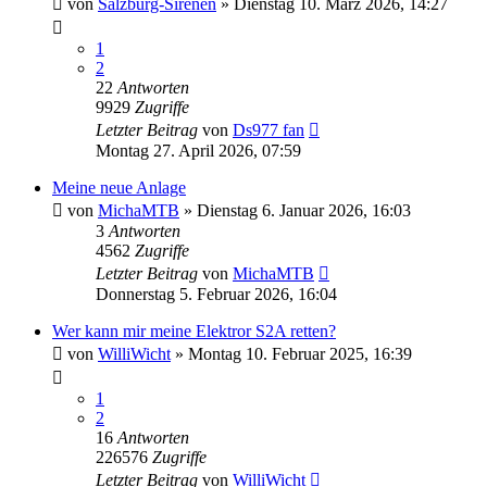
von
Salzburg-Sirenen
»
Dienstag 10. März 2026, 14:27
1
2
22
Antworten
9929
Zugriffe
Letzter Beitrag
von
Ds977 fan
Montag 27. April 2026, 07:59
Meine neue Anlage
von
MichaMTB
»
Dienstag 6. Januar 2026, 16:03
3
Antworten
4562
Zugriffe
Letzter Beitrag
von
MichaMTB
Donnerstag 5. Februar 2026, 16:04
Wer kann mir meine Elektror S2A retten?
von
WilliWicht
»
Montag 10. Februar 2025, 16:39
1
2
16
Antworten
226576
Zugriffe
Letzter Beitrag
von
WilliWicht