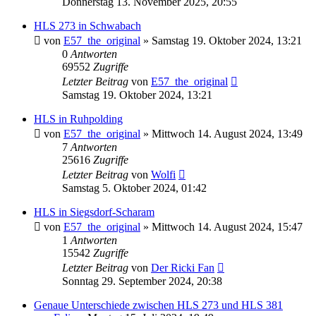
Donnerstag 13. November 2025, 20:55
HLS 273 in Schwabach
von
E57_the_original
»
Samstag 19. Oktober 2024, 13:21
0
Antworten
69552
Zugriffe
Letzter Beitrag
von
E57_the_original
Samstag 19. Oktober 2024, 13:21
HLS in Ruhpolding
von
E57_the_original
»
Mittwoch 14. August 2024, 13:49
7
Antworten
25616
Zugriffe
Letzter Beitrag
von
Wolfi
Samstag 5. Oktober 2024, 01:42
HLS in Siegsdorf-Scharam
von
E57_the_original
»
Mittwoch 14. August 2024, 15:47
1
Antworten
15542
Zugriffe
Letzter Beitrag
von
Der Ricki Fan
Sonntag 29. September 2024, 20:38
Genaue Unterschiede zwischen HLS 273 und HLS 381