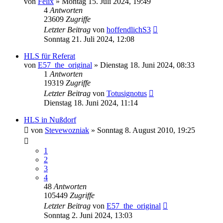
von
Felix
»
Montag 15. Juli 2024, 19:49
4
Antworten
23609
Zugriffe
Letzter Beitrag
von
hoffendlichS3
Sonntag 21. Juli 2024, 12:08
HLS für Referat
von
E57_the_original
»
Dienstag 18. Juni 2024, 08:33
1
Antworten
19319
Zugriffe
Letzter Beitrag
von
Totusignotus
Dienstag 18. Juni 2024, 11:14
HLS in Nußdorf
von
Stevewozniak
»
Sonntag 8. August 2010, 19:25
1
2
3
4
48
Antworten
105449
Zugriffe
Letzter Beitrag
von
E57_the_original
Sonntag 2. Juni 2024, 13:03