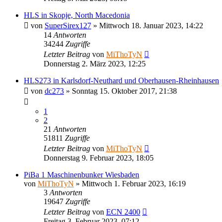
HLS in Skopje, North Macedonia
von
SuperSirex127
»
Mittwoch 18. Januar 2023, 14:22
14
Antworten
34244
Zugriffe
Letzter Beitrag
von
MiThoTyN
Donnerstag 2. März 2023, 12:25
HLS273 in Karlsdorf-Neuthard und Oberhausen-Rheinhausen
von
dc273
»
Sonntag 15. Oktober 2017, 21:38
1
2
21
Antworten
51811
Zugriffe
Letzter Beitrag
von
MiThoTyN
Donnerstag 9. Februar 2023, 18:05
PiBa 1 Maschinenbunker Wiesbaden
von
MiThoTyN
»
Mittwoch 1. Februar 2023, 16:19
3
Antworten
19647
Zugriffe
Letzter Beitrag
von
ECN 2400
Freitag 3. Februar 2023, 07:12