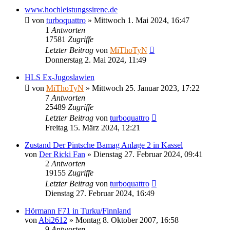
www.hochleistungssirene.de
von
turboquattro
»
Mittwoch 1. Mai 2024, 16:47
1
Antworten
17581
Zugriffe
Letzter Beitrag
von
MiThoTyN
Donnerstag 2. Mai 2024, 11:49
HLS Ex-Jugoslawien
von
MiThoTyN
»
Mittwoch 25. Januar 2023, 17:22
7
Antworten
25489
Zugriffe
Letzter Beitrag
von
turboquattro
Freitag 15. März 2024, 12:21
Zustand Der Pintsche Bamag Anlage 2 in Kassel
von
Der Ricki Fan
»
Dienstag 27. Februar 2024, 09:41
2
Antworten
19155
Zugriffe
Letzter Beitrag
von
turboquattro
Dienstag 27. Februar 2024, 16:49
Hörmann F71 in Turku/Finnland
von
Abi2612
»
Montag 8. Oktober 2007, 16:58
9
Antworten