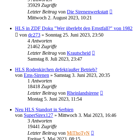
35929
Zugriffe
Letzter Beitrag
von
Die Sirenenwerkstatt
Mittwoch 2. August 2023, 10:21
HLS in ZDF Doku "Wer überlebt den Ernstfall?" von 1982
von
dc273
»
Sonntag 25. Juni 2023, 23:50
4
Antworten
21462
Zugriffe
Letzter Beitrag
von
Krautscheid
Samstag 8. Juli 2023, 23:47
HLS Rodenkirchen defekt/außer Betrieb?
von
Ems-Sirenen
»
Samstag 3. Juni 2023, 20:35
1
Antworten
18418
Zugriffe
Letzter Beitrag
von
Rheinlandsirene
Montag 5. Juni 2023, 11:54
Neu HLS Standort in Serbien
von
SuperSirex127
»
Mittwoch 3. Mai 2023, 16:46
3
Antworten
19441
Zugriffe
Letzter Beitrag
von
MiThoTyN
Freitag 5. Mai 2023, 08:15