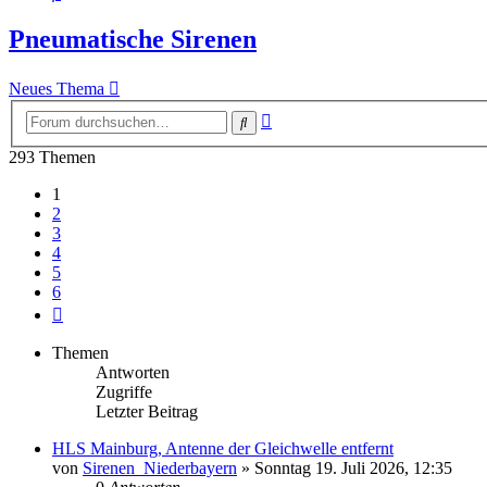
Pneumatische Sirenen
Neues Thema
Erweiterte
Suche
Suche
293 Themen
1
2
3
4
5
6
Nächste
Themen
Antworten
Zugriffe
Letzter Beitrag
HLS Mainburg, Antenne der Gleichwelle entfernt
von
Sirenen_Niederbayern
»
Sonntag 19. Juli 2026, 12:35