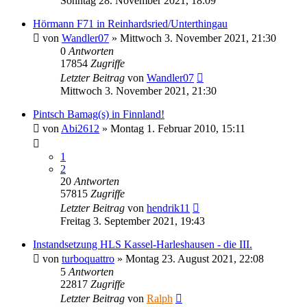
Sonntag 28. November 2021, 18:09
Hörmann F71 in Reinhardsried/Unterthingau
von
Wandler07
»
Mittwoch 3. November 2021, 21:30
0
Antworten
17854
Zugriffe
Letzter Beitrag
von
Wandler07
Mittwoch 3. November 2021, 21:30
Pintsch Bamag(s) in Finnland!
von
Abi2612
»
Montag 1. Februar 2010, 15:11
1
2
20
Antworten
57815
Zugriffe
Letzter Beitrag
von
hendrik11
Freitag 3. September 2021, 19:43
Instandsetzung HLS Kassel-Harleshausen - die III.
von
turboquattro
»
Montag 23. August 2021, 22:08
5
Antworten
22817
Zugriffe
Letzter Beitrag
von
Ralph