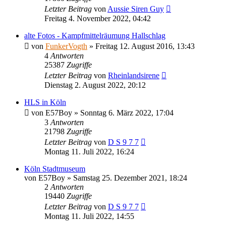
Letzter Beitrag
von
Aussie Siren Guy
Freitag 4. November 2022, 04:42
alte Fotos - Kampfmittelräumung Hallschlag
von
FunkerVogth
»
Freitag 12. August 2016, 13:43
4
Antworten
25387
Zugriffe
Letzter Beitrag
von
Rheinlandsirene
Dienstag 2. August 2022, 20:12
HLS in Köln
von
E57Boy
»
Sonntag 6. März 2022, 17:04
3
Antworten
21798
Zugriffe
Letzter Beitrag
von
D S 9 7 7
Montag 11. Juli 2022, 16:24
Köln Stadtmuseum
von
E57Boy
»
Samstag 25. Dezember 2021, 18:24
2
Antworten
19440
Zugriffe
Letzter Beitrag
von
D S 9 7 7
Montag 11. Juli 2022, 14:55