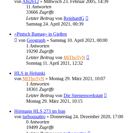
von
Abi2612
»
Mittwoch 23. Februar 2005, 14:39
11
Antworten
33666
Zugriffe
Letzter Beitrag
von
ReinhardG
Samstag 24. April 2021, 00:39
»Pintsch Bamag« in Gießen
von
Geograph
»
Samstag 10. April 2021, 00:00
1
Antworten
19290
Zugriffe
Letzter Beitrag
von
MiThoTyN
Sonntag 11. April 2021, 12:32
HLS in Helsinki
von
MiThoTyN
»
Montag 29. März 2021, 10:07
1
Antworten
18301
Zugriffe
Letzter Beitrag
von
Die Sirenenwerkstatt
Montag 29. März 2021, 10:15
Hörmann HLS 273 im Iran
von
turboquattro
»
Donnerstag 24. Dezember 2020, 17:00
0
Antworten
19499
Zugriffe