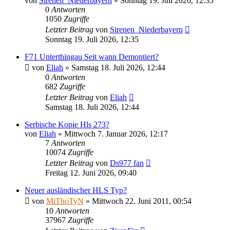
von
Sirenen_Niederbayern
»
Sonntag 19. Juli 2026, 12:35
0
Antworten
1050
Zugriffe
Letzter Beitrag
von
Sirenen_Niederbayern
Sonntag 19. Juli 2026, 12:35
F71 Unterthingau Seit wann Demontiert?
von
Eliah
»
Samstag 18. Juli 2026, 12:44
0
Antworten
682
Zugriffe
Letzter Beitrag
von
Eliah
Samstag 18. Juli 2026, 12:44
Serbische Kopie Hls 273?
von
Eliah
»
Mittwoch 7. Januar 2026, 12:17
7
Antworten
10074
Zugriffe
Letzter Beitrag
von
Ds977 fan
Freitag 12. Juni 2026, 09:40
Neuer ausländischer HLS Typ?
von
MiThoTyN
»
Mittwoch 22. Juni 2011, 00:54
10
Antworten
37967
Zugriffe