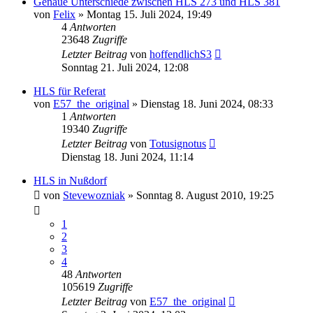
Genaue Unterschiede zwischen HLS 273 und HLS 381
von
Felix
»
Montag 15. Juli 2024, 19:49
4
Antworten
23648
Zugriffe
Letzter Beitrag
von
hoffendlichS3
Sonntag 21. Juli 2024, 12:08
HLS für Referat
von
E57_the_original
»
Dienstag 18. Juni 2024, 08:33
1
Antworten
19340
Zugriffe
Letzter Beitrag
von
Totusignotus
Dienstag 18. Juni 2024, 11:14
HLS in Nußdorf
von
Stevewozniak
»
Sonntag 8. August 2010, 19:25
1
2
3
4
48
Antworten
105619
Zugriffe
Letzter Beitrag
von
E57_the_original