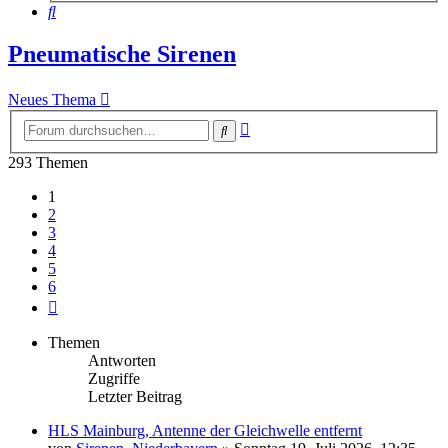
Suche
Pneumatische Sirenen
Neues Thema
Erweiterte
Suche
Suche
293 Themen
1
2
3
4
5
6
Nächste
Themen
Antworten
Zugriffe
Letzter Beitrag
HLS Mainburg, Antenne der Gleichwelle entfernt