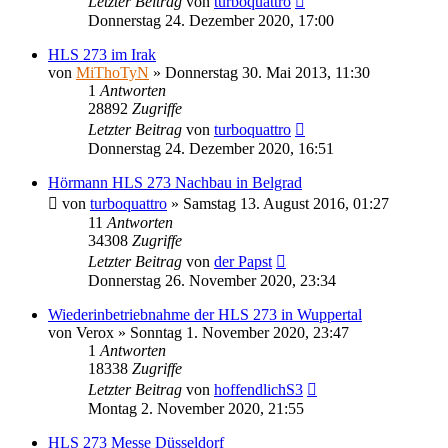
Letzter Beitrag
von
turboquattro
Donnerstag 24. Dezember 2020, 17:00
HLS 273 im Irak
von
MiThoTyN
»
Donnerstag 30. Mai 2013, 11:30
1
Antworten
28892
Zugriffe
Letzter Beitrag
von
turboquattro
Donnerstag 24. Dezember 2020, 16:51
Hörmann HLS 273 Nachbau in Belgrad
von
turboquattro
»
Samstag 13. August 2016, 01:27
11
Antworten
34308
Zugriffe
Letzter Beitrag
von
der Papst
Donnerstag 26. November 2020, 23:34
Wiederinbetriebnahme der HLS 273 in Wuppertal
von
Verox
»
Sonntag 1. November 2020, 23:47
1
Antworten
18338
Zugriffe
Letzter Beitrag
von
hoffendlichS3
Montag 2. November 2020, 21:55
HLS 273 Messe Düsseldorf