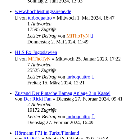
Sonntag 2. Juni 2024, 13:03
www.hochleistungssirene.de
von
turboquattro
»
Mittwoch 1. Mai 2024, 16:47
1
Antworten
17595
Zugriffe
Letzter Beitrag
von
MiThoTyN
Donnerstag 2. Mai 2024, 11:49
HLS Ex-Jugoslawien
von
MiThoTyN
»
Mittwoch 25. Januar 2023, 17:22
7
Antworten
25525
Zugriffe
Letzter Beitrag
von
turboquattro
Freitag 15. März 2024, 12:21
Zustand Der Pintsche Bamag Anlage 2 in Kassel
von
Der Ricki Fan
»
Dienstag 27. Februar 2024, 09:41
2
Antworten
19172
Zugriffe
Letzter Beitrag
von
turboquattro
Dienstag 27. Februar 2024, 16:49
Hörmann F71 in Turku/Finnland
von
Abi2612
»
Montag 8. Oktober 2007, 16:58