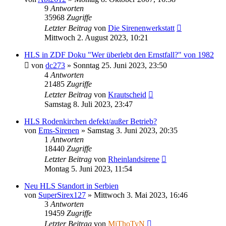
9
Antworten
35968
Zugriffe
Letzter Beitrag
von
Die Sirenenwerkstatt
Mittwoch 2. August 2023, 10:21
HLS in ZDF Doku "Wer überlebt den Ernstfall?" von 1982
von
dc273
»
Sonntag 25. Juni 2023, 23:50
4
Antworten
21485
Zugriffe
Letzter Beitrag
von
Krautscheid
Samstag 8. Juli 2023, 23:47
HLS Rodenkirchen defekt/außer Betrieb?
von
Ems-Sirenen
»
Samstag 3. Juni 2023, 20:35
1
Antworten
18440
Zugriffe
Letzter Beitrag
von
Rheinlandsirene
Montag 5. Juni 2023, 11:54
Neu HLS Standort in Serbien
von
SuperSirex127
»
Mittwoch 3. Mai 2023, 16:46
3
Antworten
19459
Zugriffe
Letzter Beitrag
von
MiThoTyN