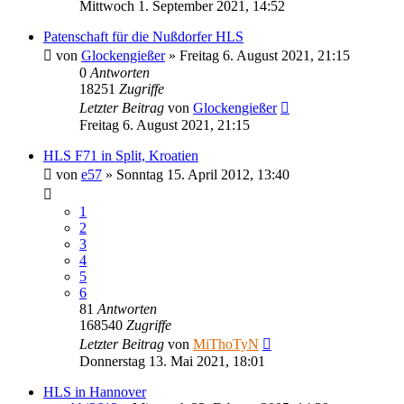
Mittwoch 1. September 2021, 14:52
Patenschaft für die Nußdorfer HLS
von
Glockengießer
»
Freitag 6. August 2021, 21:15
0
Antworten
18251
Zugriffe
Letzter Beitrag
von
Glockengießer
Freitag 6. August 2021, 21:15
HLS F71 in Split, Kroatien
von
e57
»
Sonntag 15. April 2012, 13:40
1
2
3
4
5
6
81
Antworten
168540
Zugriffe
Letzter Beitrag
von
MiThoTyN
Donnerstag 13. Mai 2021, 18:01
HLS in Hannover