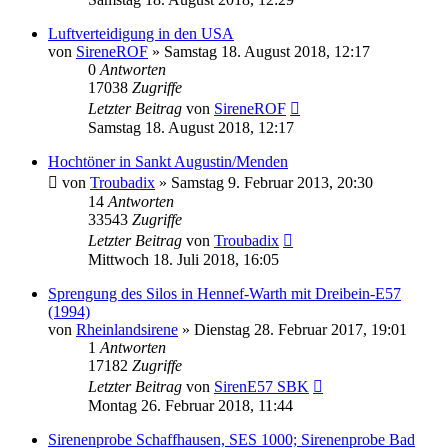
Luftverteidigung in den USA
von
SireneROF
»
Samstag 18. August 2018, 12:17
0
Antworten
17038
Zugriffe
Letzter Beitrag
von
SireneROF
Samstag 18. August 2018, 12:17
Hochtöner in Sankt Augustin/Menden
von
Troubadix
»
Samstag 9. Februar 2013, 20:30
14
Antworten
33543
Zugriffe
Letzter Beitrag
von
Troubadix
Mittwoch 18. Juli 2018, 16:05
Sprengung des Silos in Hennef-Warth mit Dreibein-E57
(1994)
von
Rheinlandsirene
»
Dienstag 28. Februar 2017, 19:01
1
Antworten
17182
Zugriffe
Letzter Beitrag
von
SirenE57 SBK
Montag 26. Februar 2018, 11:44
Sirenenprobe Schaffhausen, SES 1000; Sirenenprobe Bad