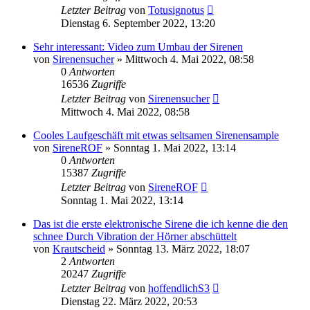
Letzter Beitrag
von
Totusignotus
Dienstag 6. September 2022, 13:20
Sehr interessant: Video zum Umbau der Sirenen
von
Sirenensucher
»
Mittwoch 4. Mai 2022, 08:58
0
Antworten
16536
Zugriffe
Letzter Beitrag
von
Sirenensucher
Mittwoch 4. Mai 2022, 08:58
Cooles Laufgeschäft mit etwas seltsamen Sirenensample
von
SireneROF
»
Sonntag 1. Mai 2022, 13:14
0
Antworten
15387
Zugriffe
Letzter Beitrag
von
SireneROF
Sonntag 1. Mai 2022, 13:14
Das ist die erste elektronische Sirene die ich kenne die den
schnee Durch Vibration der Hörner abschüttelt
von
Krautscheid
»
Sonntag 13. März 2022, 18:07
2
Antworten
20247
Zugriffe
Letzter Beitrag
von
hoffendlichS3
Dienstag 22. März 2022, 20:53