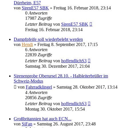
Dürrheim, E57
von
SirenE57 SBK
»
Freitag 16. Februar 2018, 23:14
0
Antworten
17987
Zugriffe
Letzter Beitrag
von
SirenE57 SBK
Freitag 16. Februar 2018, 23:14
Dampfpfeife soll wiederbelebt werden
von
Hendi
»
Freitag 8. September 2017, 17:15
6
Antworten
22839
Zugriffe
Letzter Beitrag
von
hoffendlichS3
Samstag 30. Dezember 2017, 21:04
Sirenenprobe Oberursel 28.10. - Halbleiterbrüller im
Schweiz-Modus
von
Fahrradklingel
»
Samstag 28. Oktober 2017, 13:14
4
Antworten
20856
Zugriffe
Letzter Beitrag
von
hoffendlichS3
Montag 30. Oktober 2017, 15:54
Großbritannien hat auch ECN...
von
SiFan
»
Samstag 26. August 2017, 23:48