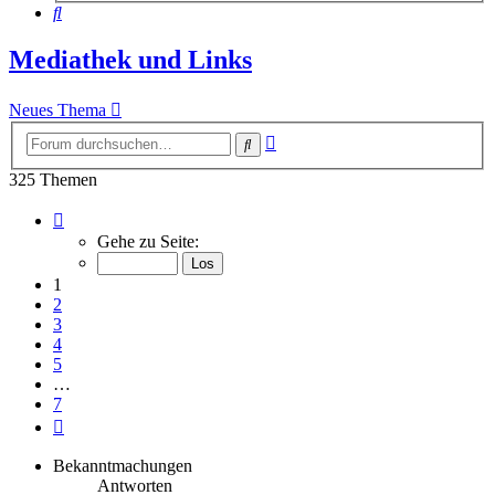
Suche
Mediathek und Links
Neues Thema
Erweiterte
Suche
Suche
325 Themen
Seite
1
Gehe zu Seite:
von
7
1
2
3
4
5
…
7
Nächste
Bekanntmachungen
Antworten