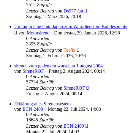
5512
Zugriffe
Letzter Beitrag
von
Ds977 fan
Sonntag 1. März 2026, 20:18
Umfangreiche Unterlagen zum Warndienst im Bundesarchiv
von
Motorsirene
»
Donnerstag 29. Januar 2026, 12:38
6
Antworten
3395
Zugriffe
Letzter Beitrag
von
Teefix
Sonntag 1. Februar 2026, 20:26
sirenen zum gedenken warschau 1 august 2004
von
SireneROF
»
Freitag 2. August 2024, 00:14
0
Antworten
57734
Zugriffe
Letzter Beitrag
von
SireneROF
Freitag 2. August 2024, 00:14
Erklärung altes Sirenensystem
von
ECN 2400
»
Montag 22. Juli 2024, 14:03
0
Antworten
16645
Zugriffe
Letzter Beitrag
von
ECN 2400
Montag 22. Juli 2024, 14:03