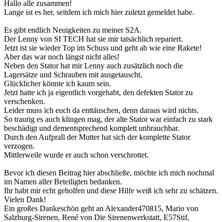
Hallo alle zusammen!
Lange ist es her, seitdem ich mich hier zuletzt gemeldet habe.
Es gibt endlich Neuigkeiten zu meiner S2A.
Der Lenny von SI TECH hat sie mir tatsächlich repariert.
Jetzt ist sie wieder Top im Schuss und geht ab wie eine Rakete!
Aber das war noch längst nicht alles!
Neben den Stator hat mir Lenny auch zusätzlich noch die
Lagersätze und Schrauben mit ausgetauscht.
Glücklicher könnte ich kaum sein.
Jetzt hatte ich ja eigentlich vorgehabt, den defekten Stator zu
verschenken.
Leider muss ich euch da enttäuschen, denn daraus wird nichts.
So traurig es auch klingen mag, der alte Stator war einfach zu stark
beschädigt und dementsprechend komplett unbrauchbar.
Durch den Aufprall der Mutter hat sich der komplette Stator
verzogen.
Mittlerweile wurde er auch schon verschrottet.
Bevor ich diesen Beitrag hier abschließe, möchte ich mich nochmal
im Namen aller Beteiligten bedanken.
Ihr habt mir echt geholfen und diese Hilfe weiß ich sehr zu schätzen.
Vielen Dank!
Ein großes Dankeschön geht an Alexander470815, Mario von
Salzburg-Sirenen, René von Die Sirenenwerkstatt, E57Stif,