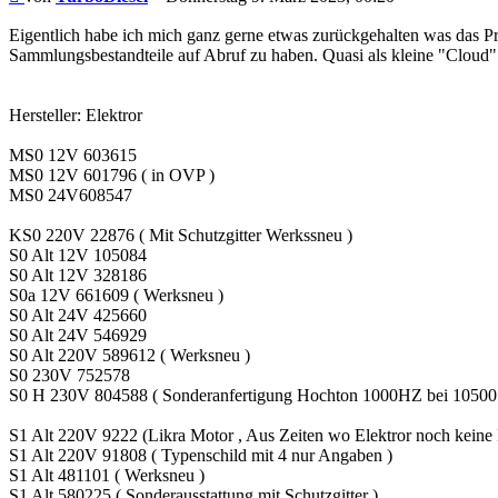
Eigentlich habe ich mich ganz gerne etwas zurückgehalten was das P
Sammlungsbestandteile auf Abruf zu haben. Quasi als kleine "Cloud" .
Hersteller: Elektror
MS0 12V 603615
MS0 12V 601796 ( in OVP )
MS0 24V608547
KS0 220V 22876 ( Mit Schutzgitter Werkssneu )
S0 Alt 12V 105084
S0 Alt 12V 328186
S0a 12V 661609 ( Werksneu )
S0 Alt 24V 425660
S0 Alt 24V 546929
S0 Alt 220V 589612 ( Werksneu )
S0 230V 752578
S0 H 230V 804588 ( Sonderanfertigung Hochton 1000HZ bei 10500
S1 Alt 220V 9222 (Likra Motor , Aus Zeiten wo Elektror noch keine Mo
S1 Alt 220V 91808 ( Typenschild mit 4 nur Angaben )
S1 Alt 481101 ( Werksneu )
S1 Alt 580225 ( Sonderausstattung mit Schutzgitter )