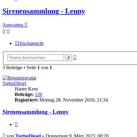
Sirenensammlung - Lenny
Antworten
Druckansicht
Erweiterte
Suche
Suche
3 Beiträge • Seite
1
von
1
TurboDiesel
Harter Kern
Beiträge:
126
Registriert:
Montag 28. November 2016, 21:34
Sirenensammlung - Lenny
Zitieren
Beitrag
von
TurboDiesel
»
Donnerstag 9. März 2023, 00:20