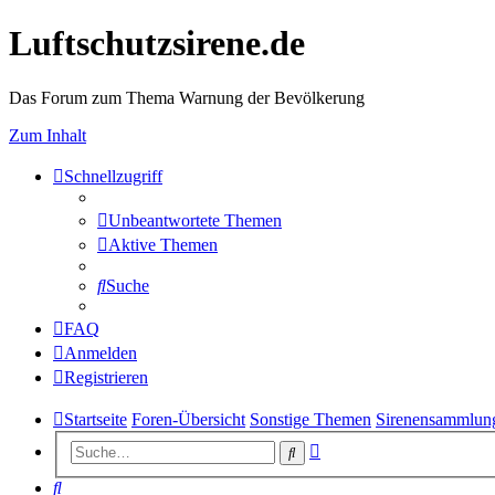
Luftschutzsirene.de
Das Forum zum Thema Warnung der Bevölkerung
Zum Inhalt
Schnellzugriff
Unbeantwortete Themen
Aktive Themen
Suche
FAQ
Anmelden
Registrieren
Startseite
Foren-Übersicht
Sonstige Themen
Sirenensammlun
Erweiterte
Suche
Suche
Suche