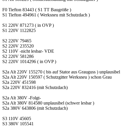
F0 Tiefton 83443 ( S1 TT Baugröße )
S1 Tiefton 494961 ( Werksneu mit Schutzdach )
S1 220V 871273 ( in OVP )
S1 220V 1122825
S2 220V 79465
S2 220V 235520
S2 110V -nicht lesbar- VDE
S2 220V 581286
S2 220V 1014296 ( in OVP )
S2a Alt 220V 155270 ( bis auf Stator aus Grauguss ) unplausibel
S2a Alt 220V 150597 ( Schutzgitter Werksneu ) schon Grau
S2a 220V 451598
S2a 220V 832416 (mit Schutzdach)
S2a Alt 380V -Folgt-
S2a Alt 380V 814580 unplausibel (schwer lesbar )
S2a 380V 643806 (mit Schutzdach)
S3 110V 45605
S3 380V 105541