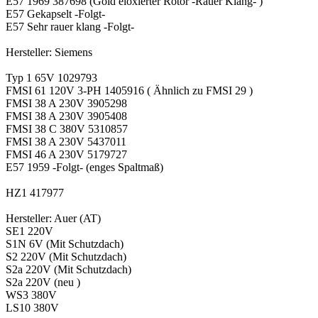
E57 1969 387698 (Gold eloxierter Rotor -Rauer Klang- )
E57 Gekapselt -Folgt-
E57 Sehr rauer klang -Folgt-
Hersteller: Siemens
Typ 1 65V 1029793
FMSI 61 120V 3-PH 1405916 ( Ähnlich zu FMSI 29 )
FMSI 38 A 230V 3905298
FMSI 38 A 230V 3905408
FMSI 38 C 380V 5310857
FMSI 38 A 230V 5437011
FMSI 46 A 230V 5179727
E57 1959 -Folgt- (enges Spaltmaß)
HZ1 417977
Hersteller: Auer (AT)
SE1 220V
S1N 6V (Mit Schutzdach)
S2 220V (Mit Schutzdach)
S2a 220V (Mit Schutzdach)
S2a 220V (neu )
WS3 380V
LS10 380V