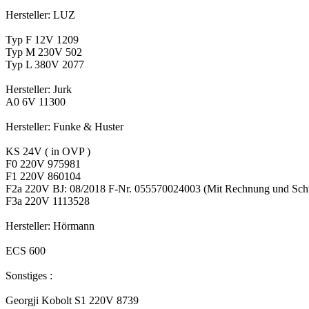
Hersteller: LUZ
Typ F 12V 1209
Typ M 230V 502
Typ L 380V 2077
Hersteller: Jurk
A0 6V 11300
Hersteller: Funke & Huster
KS 24V ( in OVP )
F0 220V 975981
F1 220V 860104
F2a 220V BJ: 08/2018 F-Nr. 055570024003 (Mit Rechnung und Sch
F3a 220V 1113528
Hersteller: Hörmann
ECS 600
Sonstiges :
Georgji Kobolt S1 220V 8739