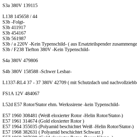
S3a 380V 139115
L138 145658 / 44
S3b -Folgt-
S3b 411917
S3b 454167
S3b 561987
S3b / a 220V -Kein Typenschild- ( aus Ersatzteilspender zusammenge
S3b / F238 Tiefton 380V -Kein Typenschild-
S4a 380V 479806
S4b 380V 158588 -Schwer Lesbar-
L1337-RL4 37 - 37 380V 42709 ( mit Schutzdach und nachvollziehba
FS1A 12V 484067
L52d E57 Rotor/Stator ehm. Werkssirene -kein Typenschild-
E57 1960 308481 (Weiß eloxierter Rotor -Helin Rotor/Stator-)
E57 1961 314674 (Gold eloxierter Rotor )
E57 1964 355035 (Polyamid beschichtet Weiß -Helin Rotor/Stator-)
E57 1968 382631 ( Polyamid beschichtet Schwarz )