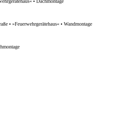
hrgerätehaus« • Dachmontage
 »Feuerwehrgerätehaus« • Wandmontage
chmontage