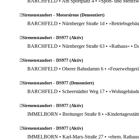
BARCHFELD • Am Sportplatz 4 • »Sport- und Mehrzweckh
Sirenenstandort - Motorsirene (Demontiert)
BARCHFELD • Nürnberger Straße 1d • »Betriebsgebäu
Sirenenstandort - DS977 (Aktiv)
BARCHFELD • Nürnberger Straße 63 • »Rathaus« • D
Sirenenstandort - DS977 (Aktiv)
BARCHFELD • Oberer Bahndamm 6 • »Feuerwehrgerät
Sirenenstandort - DS977 (Demontiert)
BARCHFELD • Scheerstädter Weg 17 • »Wohngebäude« •
Sirenenstandort - DS977 (Aktiv)
IMMELBORN • Breitunger Straße 8 • »Kindertagesstätt
Sirenenstandort - DS977 (Aktiv)
IMMELBORN • Karl-Marx-Straße 27 • »ehem. Rathaus