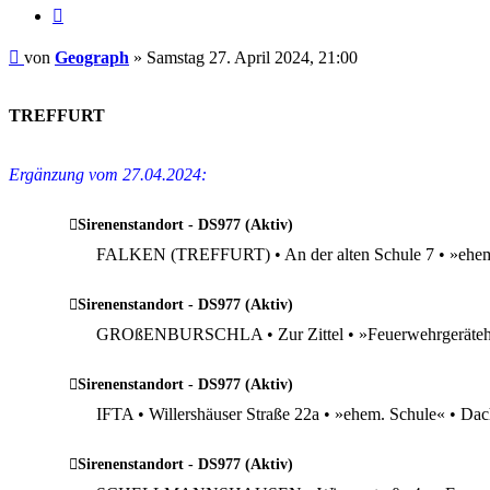
Zitieren
Beitrag
von
Geograph
»
Samstag 27. April 2024, 21:00
.
TREFFURT
Ergänzung vom 27.04.2024:
Sirenenstandort - DS977 (Aktiv)
FALKEN (TREFFURT) • An der alten Schule 7 • »ehem
Sirenenstandort - DS977 (Aktiv)
GROßENBURSCHLA • Zur Zittel • »Feuerwehrgeräteh
Sirenenstandort - DS977 (Aktiv)
IFTA • Willershäuser Straße 22a • »ehem. Schule« • Da
Sirenenstandort - DS977 (Aktiv)