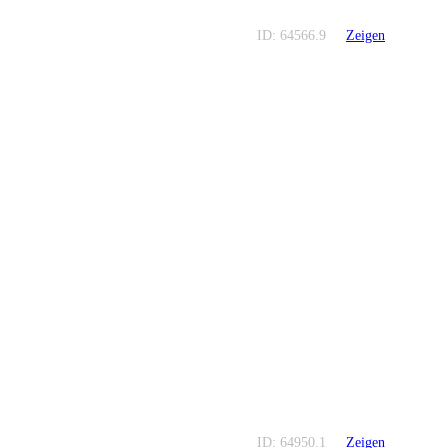
ID: 64566.9
Zeigen
ID: 64950.1
Zeigen