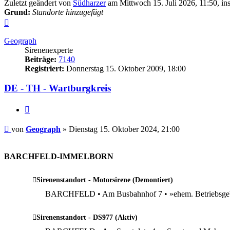
Zuletzt geändert von
Südharzer
am Mittwoch 15. Juli 2026, 11:50, in
Grund:
Standorte hinzugefügt
Nach
oben
Geograph
Sirenenexperte
Beiträge:
7140
Registriert:
Donnerstag 15. Oktober 2009, 18:00
DE - TH - Wartburgkreis
Zitieren
Beitrag
von
Geograph
»
Dienstag 15. Oktober 2024, 21:00
.
BARCHFELD-IMMELBORN
Sirenenstandort - Motorsirene (Demontiert)
BARCHFELD • Am Busbahnhof 7 • »ehem. Betriebsgebä
Sirenenstandort - DS977 (Aktiv)