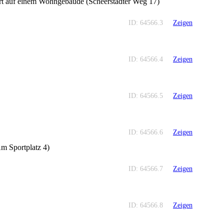
rt auf einem Wohngebäude (Scheerstädter Weg 17)
ID: 64566.3
Zeigen
ID: 64566.4
Zeigen
ID: 64566.5
Zeigen
ID: 64566.6
Zeigen
 Sportplatz 4)
ID: 64566.7
Zeigen
ID: 64566.8
Zeigen