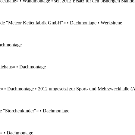
alle« • Wandmontage • seit 2012 Ersatz für den bisherigen Stando
de "Meteor Kettenfabrik GmbH"« • Dachmontage • Werksirene
achmontage
ehaus« • Dachmontage
 Dachmontage • 2012 umgesetzt zur Sport- und Mehrzweckhalle (Am
e "Storchenkinder"« • Dachmontage
« • Dachmontage