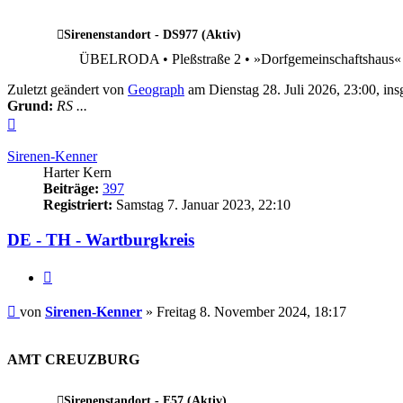
Sirenenstandort - DS977 (Aktiv)
ÜBELRODA • Pleßstraße 2 • »Dorfgemeinschaftshaus«
Zuletzt geändert von
Geograph
am Dienstag 28. Juli 2026, 23:00, ins
Grund:
RS ...
Nach
oben
Sirenen-Kenner
Harter Kern
Beiträge:
397
Registriert:
Samstag 7. Januar 2023, 22:10
DE - TH - Wartburgkreis
Zitieren
Beitrag
von
Sirenen-Kenner
»
Freitag 8. November 2024, 18:17
.
AMT CREUZBURG
Sirenenstandort - E57 (Aktiv)