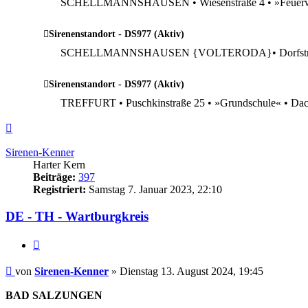
SCHELLMANNSHAUSEN • Wiesenstraße 4 • »Feuerwe
Sirenenstandort - DS977 (Aktiv)
SCHELLMANNSHAUSEN {VOLTERODA}• Dorfstraße •
Sirenenstandort - DS977 (Aktiv)
TREFFURT • Puschkinstraße 25 • »Grundschule« • Da
Nach
oben
Sirenen-Kenner
Harter Kern
Beiträge:
397
Registriert:
Samstag 7. Januar 2023, 22:10
DE - TH - Wartburgkreis
Zitieren
Beitrag
von
Sirenen-Kenner
»
Dienstag 13. August 2024, 19:45
BAD SALZUNGEN