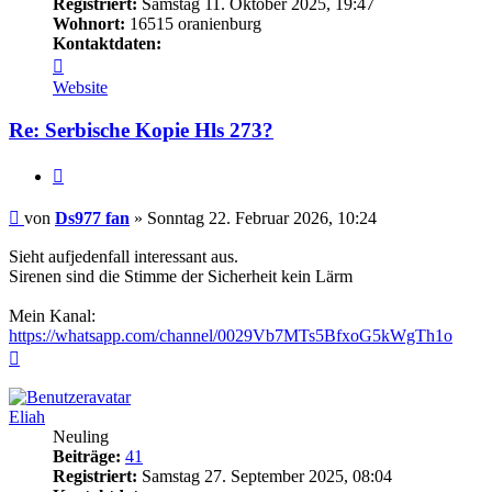
Registriert:
Samstag 11. Oktober 2025, 19:47
Wohnort:
16515 oranienburg
Kontaktdaten:
Kontaktdaten
von
Website
Ds977
fan
Re: Serbische Kopie Hls 273?
Zitieren
Beitrag
von
Ds977 fan
»
Sonntag 22. Februar 2026, 10:24
Sieht aufjedenfall interessant aus.
Sirenen sind die Stimme der Sicherheit kein Lärm
Mein Kanal:
https://whatsapp.com/channel/0029Vb7MTs5BfxoG5kWgTh1o
Nach
oben
Eliah
Neuling
Beiträge:
41
Registriert:
Samstag 27. September 2025, 08:04