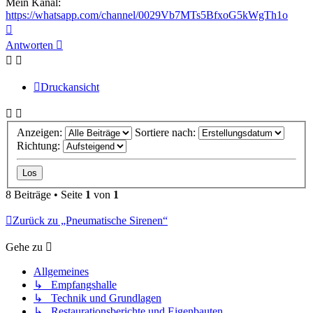
Mein Kanal:
https://whatsapp.com/channel/0029Vb7MTs5BfxoG5kWgTh1o
Nach
oben
Antworten
Druckansicht
Anzeigen:
Sortiere nach:
Richtung:
8 Beiträge • Seite
1
von
1
Zurück zu „Pneumatische Sirenen“
Gehe zu
Allgemeines
↳ Empfangshalle
↳ Technik und Grundlagen
↳ Restaurationsberichte und Eigenbauten