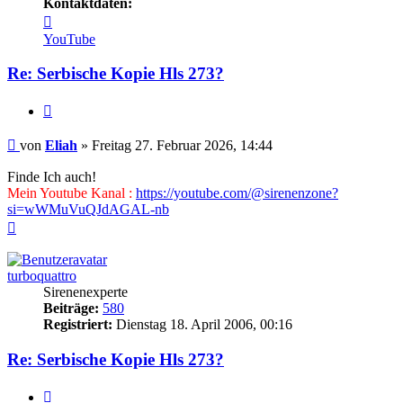
Kontaktdaten:
Kontaktdaten
von
YouTube
Eliah
Re: Serbische Kopie Hls 273?
Zitieren
Beitrag
von
Eliah
»
Freitag 27. Februar 2026, 14:44
Finde Ich auch!
Mein Youtube Kanal :
https://youtube.com/@sirenenzone?
si=wWMuVuQJdAGAL-nb
Nach
oben
turboquattro
Sirenenexperte
Beiträge:
580
Registriert:
Dienstag 18. April 2006, 00:16
Re: Serbische Kopie Hls 273?
Zitieren