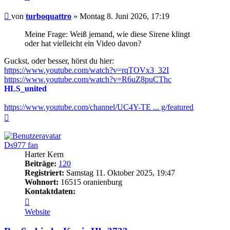
Beitrag
von
turboquattro
»
Montag 8. Juni 2026, 17:19
Meine Frage: Weiß jemand, wie diese Sirene klingt
oder hat vielleicht ein Video davon?
Guckst, oder besser, hörst du hier:
https://www.youtube.com/watch?v=rqTOVx3_32I
https://www.youtube.com/watch?v=R6uZ8puCThc
HLS_united
https://www.youtube.com/channel/UC4Y-TE ... g/featured
Nach
oben
Ds977 fan
Harter Kern
Beiträge:
120
Registriert:
Samstag 11. Oktober 2025, 19:47
Wohnort:
16515 oranienburg
Kontaktdaten:
Kontaktdaten
von
Website
Ds977
fan