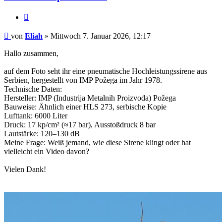
Zitieren
Beitrag
von
Eliah
»
Mittwoch 7. Januar 2026, 12:17
Hallo zusammen,
auf dem Foto seht ihr eine pneumatische Hochleistungssirene aus
Serbien, hergestellt von IMP Požega im Jahr 1978.
Technische Daten:
Hersteller: IMP (Industrija Metalnih Proizvoda) Požega
Bauweise: Ähnlich einer HLS 273, serbische Kopie
Lufttank: 6000 Liter
Druck: 17 kp/cm² (≈17 bar), Ausstoßdruck 8 bar
Lautstärke: 120–130 dB
Meine Frage: Weiß jemand, wie diese Sirene klingt oder hat
vielleicht ein Video davon?
Vielen Dank!