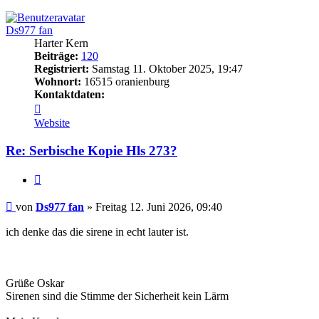
oben
Ds977 fan
Harter Kern
Beiträge:
120
Registriert:
Samstag 11. Oktober 2025, 19:47
Wohnort:
16515 oranienburg
Kontaktdaten:
Kontaktdaten
von
Website
Ds977
fan
Re: Serbische Kopie Hls 273?
Zitieren
Beitrag
von
Ds977 fan
»
Freitag 12. Juni 2026, 09:40
ich denke das die sirene in echt lauter ist.
Grüße Oskar
Sirenen sind die Stimme der Sicherheit kein Lärm