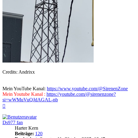
Credits: Andrixx
Mein YouTube Kanal:
https://www.youtube.com/@SirenenZone
Mein Youtube Kanal :
https://youtube.com/@sirenenzone?
si=wWMuVuQJdAGAL-nb
Nach
oben
Ds977 fan
Harter Kern
Beiträge:
120