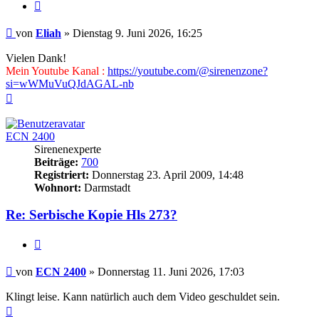
Zitieren
Beitrag
von
Eliah
»
Dienstag 9. Juni 2026, 16:25
Vielen Dank!
Mein Youtube Kanal :
https://youtube.com/@sirenenzone?
si=wWMuVuQJdAGAL-nb
Nach
oben
ECN 2400
Sirenenexperte
Beiträge:
700
Registriert:
Donnerstag 23. April 2009, 14:48
Wohnort:
Darmstadt
Re: Serbische Kopie Hls 273?
Zitieren
Beitrag
von
ECN 2400
»
Donnerstag 11. Juni 2026, 17:03
Klingt leise. Kann natürlich auch dem Video geschuldet sein.
Nach