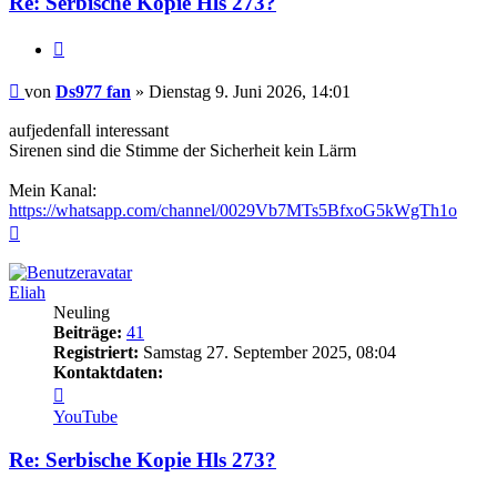
Re: Serbische Kopie Hls 273?
Zitieren
Beitrag
von
Ds977 fan
»
Dienstag 9. Juni 2026, 14:01
aufjedenfall interessant
Sirenen sind die Stimme der Sicherheit kein Lärm
Mein Kanal:
https://whatsapp.com/channel/0029Vb7MTs5BfxoG5kWgTh1o
Nach
oben
Eliah
Neuling
Beiträge:
41
Registriert:
Samstag 27. September 2025, 08:04
Kontaktdaten:
Kontaktdaten
von
YouTube
Eliah
Re: Serbische Kopie Hls 273?