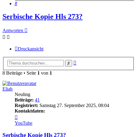
Suche
Serbische Kopie Hls 273?
Antworten
Druckansicht
Erweiterte
Suche
Suche
8 Beiträge • Seite
1
von
1
Eliah
Neuling
Beiträge:
41
Registriert:
Samstag 27. September 2025, 08:04
Kontaktdaten:
Kontaktdaten
von
YouTube
Eliah
Serbische Kopie Hls 273?